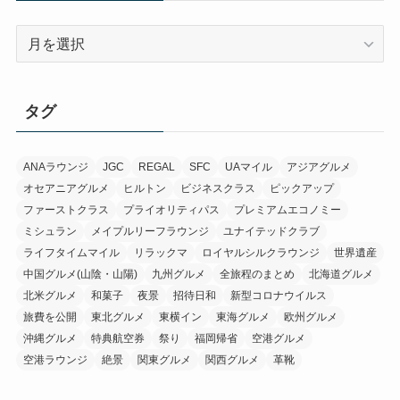
ア
ー
カ
イ
タグ
ブ
ANAラウンジ
JGC
REGAL
SFC
UAマイル
アジアグルメ
オセアニアグルメ
ヒルトン
ビジネスクラス
ピックアップ
ファーストクラス
プライオリティパス
プレミアムエコノミー
ミシュラン
メイプルリーフラウンジ
ユナイテッドクラブ
ライフタイムマイル
リラックマ
ロイヤルシルクラウンジ
世界遺産
中国グルメ(山陰・山陽)
九州グルメ
全旅程のまとめ
北海道グルメ
北米グルメ
和菓子
夜景
招待日和
新型コロナウイルス
旅費を公開
東北グルメ
東横イン
東海グルメ
欧州グルメ
沖縄グルメ
特典航空券
祭り
福岡帰省
空港グルメ
空港ラウンジ
絶景
関東グルメ
関西グルメ
革靴