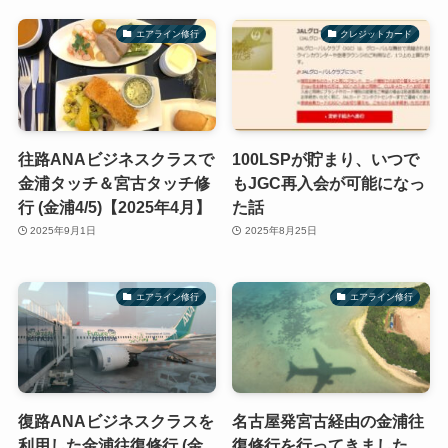
エアライン修行
クレジットカード
往路ANAビジネスクラスで
100LSPが貯まり、いつで
金浦タッチ＆宮古タッチ修
もJGC再入会が可能になっ
行 (金浦4/5)【2025年4月】
た話
2025年9月1日
2025年8月25日
エアライン修行
エアライン修行
復路ANAビジネスクラスを
名古屋発宮古経由の金浦往
利用した金浦往復修行 (金
復修行を行ってきました