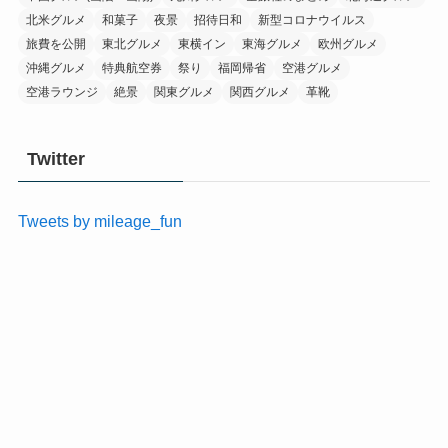
北米グルメ
和菓子
夜景
招待日和
新型コロナウイルス
旅費を公開
東北グルメ
東横イン
東海グルメ
欧州グルメ
沖縄グルメ
特典航空券
祭り
福岡帰省
空港グルメ
空港ラウンジ
絶景
関東グルメ
関西グルメ
革靴
Twitter
Tweets by mileage_fun