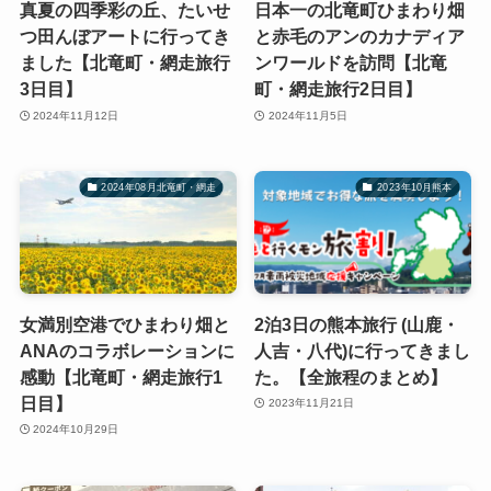
真夏の四季彩の丘、たいせ
日本一の北竜町ひまわり畑
つ田んぼアートに行ってき
と赤毛のアンのカナディア
ました【北竜町・網走旅行
ンワールドを訪問【北竜
3日目】
町・網走旅行2日目】
2024年11月12日
2024年11月5日
2024年08月北竜町・網走
2023年10月熊本
女満別空港でひまわり畑と
2泊3日の熊本旅行 (山鹿・
ANAのコラボレーションに
人吉・八代)に行ってきまし
感動【北竜町・網走旅行1
た。【全旅程のまとめ】
日目】
2023年11月21日
2024年10月29日