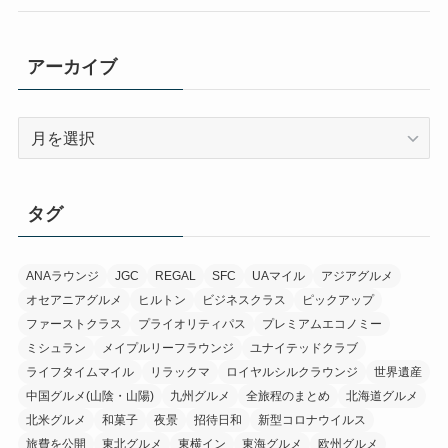
アーカイブ
ア
ー
カ
イ
タグ
ブ
ANAラウンジ
JGC
REGAL
SFC
UAマイル
アジアグルメ
オセアニアグルメ
ヒルトン
ビジネスクラス
ピックアップ
ファーストクラス
プライオリティパス
プレミアムエコノミー
ミシュラン
メイプルリーフラウンジ
ユナイテッドクラブ
ライフタイムマイル
リラックマ
ロイヤルシルクラウンジ
世界遺産
中国グルメ(山陰・山陽)
九州グルメ
全旅程のまとめ
北海道グルメ
北米グルメ
和菓子
夜景
招待日和
新型コロナウイルス
旅費を公開
東北グルメ
東横イン
東海グルメ
欧州グルメ