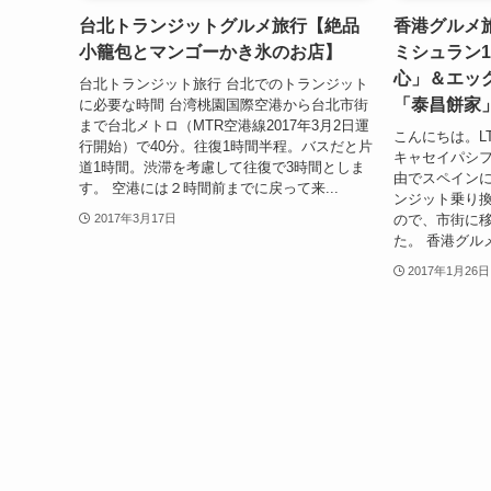
台北トランジットグルメ旅行【絶品
香港グルメ
小籠包とマンゴーかき氷のお店】
ミシュラン
心」＆エッ
台北トランジット旅行 台北でのトランジット
「泰昌餅家
に必要な時間 台湾桃園国際空港から台北市街
まで台北メトロ（MTR空港線2017年3月2日運
こんにちは。LTま
行開始）で40分。往復1時間半程。バスだと片
キャセイパシ
道1時間。渋滞を考慮して往復で3時間としま
由でスペイン
す。 空港には２時間前までに戻って来...
ンジット乗り
ので、市街に
2017年3月17日
た。 香港グルメ旅
2017年1月26日