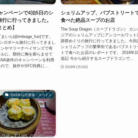
ャンペーンで4泊5日のシ
シェリムアップ、パブストリート
旅行に行ってきました。
食べた絶品スープのお店
まとめ】
The Soup Dragon（スープドラゴン） カ
ジアのシェリムアップにアンコールワット
いら(@mileage_fun)です。
跡群めぐりの旅行に行ってきました。今回
にシンガポール旅行に行ってきまし
シェリムアップの繁華街であるパブストリ
オンやマリーナベイサンズで有
トで食べたお店のレポートです。 2018年1
ールに、期待に胸を膨らませて
追記 今から紹介するスープドラゴンで...
ANA旅作のキャンペーンを利用
ので、旅作やSFC特典に...
2018年1月10日
2016年12月香港・スペイン