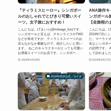
『ティラミスヒーロー』シンガポー
ANA旅作キ
ルのおしゃれでとびきり可愛いスイ
ンガポール
ーツ。女子旅におすすめ！
【全旅程の
こんにちは。LTまいら(@mileage_fun)です。
こんにちは。LTま
シンガポールと言えば、チキンライスやTWG
2019年7月
などが有名ですが、ティラミススイーツのお
た。マーライ
店もなかなか素敵なので、紹介したいと思い
名なシンガポ
ます。 ねこのキャラクターがとっても可愛い
の訪問です。 
お洒落スイーツのお店です。シンガポー...
して訪れました
2020年4月29日
2019年8月17日
2016年08月台北・カナダ