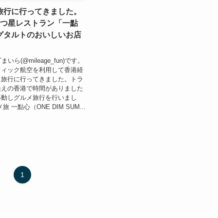
旅行に行ってきました。
1つ星レストラン「一點
グタルトのおいしいお店
」
いら(@mileage_fun)です。
フィック航空を利用して香港経
に旅行に行ってきました。トラ
換えの香港で時間がありました
移動しグルメ旅行を行いまし
 一點心（ONE DIM SUM...
1