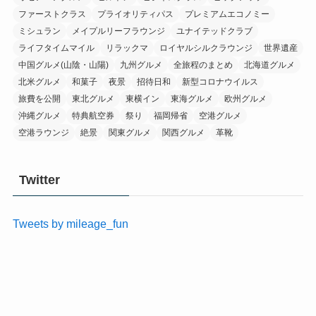
ファーストクラス
プライオリティパス
プレミアムエコノミー
ミシュラン
メイプルリーフラウンジ
ユナイテッドクラブ
ライフタイムマイル
リラックマ
ロイヤルシルクラウンジ
世界遺産
中国グルメ(山陰・山陽)
九州グルメ
全旅程のまとめ
北海道グルメ
北米グルメ
和菓子
夜景
招待日和
新型コロナウイルス
旅費を公開
東北グルメ
東横イン
東海グルメ
欧州グルメ
沖縄グルメ
特典航空券
祭り
福岡帰省
空港グルメ
空港ラウンジ
絶景
関東グルメ
関西グルメ
革靴
Twitter
Tweets by mileage_fun