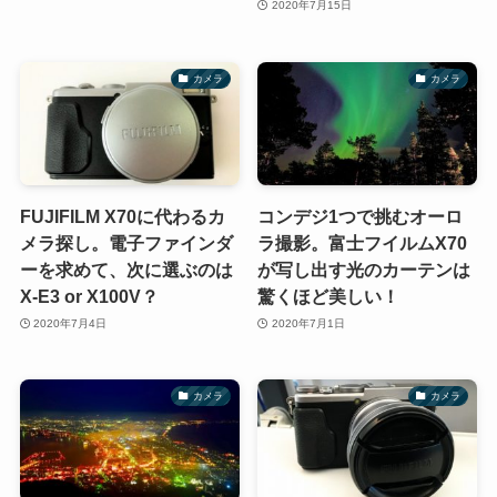
2020年7月15日
カメラ
カメラ
FUJIFILM X70に代わるカ
コンデジ1つで挑むオーロ
メラ探し。電子ファインダ
ラ撮影。富士フイルムX70
ーを求めて、次に選ぶのは
が写し出す光のカーテンは
X-E3 or X100V？
驚くほど美しい！
2020年7月4日
2020年7月1日
カメラ
カメラ