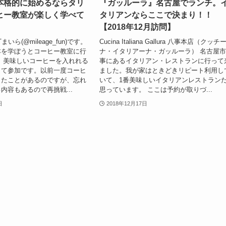
本格的に始めるならタリ
『ガッルーラ』名古屋でランチ。
ヒー教室が楽しく学べて
タリアンならここで決まり！！
【2018年12月訪問】
いら(@mileage_fun)です。
Cucina Italiana Gallura 八事本店（クッチ
本を学ぼうとコーヒー教室に行
ナ・イタリアーナ・ガッルーラ） 名古屋
 美味しいコーヒーを入れれる
事にあるイタリアン・レストランに行って
くて参加です。以前一度コーヒ
ました。我が家はときどきリピート利用し
したことがあるのですが、忘れ
いて、1番美味しいイタリアンレストラン
内容もあるので再挑戦...
思っています。 ここは予約が取りづ...
日
2018年12月17日