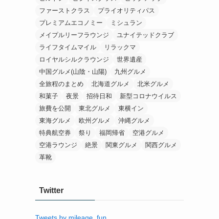
ファーストクラス
プライオリティパス
プレミアムエコノミー
ミシュラン
メイプルリーフラウンジ
ユナイテッドクラブ
ライフタイムマイル
リラックマ
ロイヤルシルクラウンジ
世界遺産
中国グルメ(山陰・山陽)
九州グルメ
全旅程のまとめ
北海道グルメ
北米グルメ
和菓子
夜景
招待日和
新型コロナウイルス
旅費を公開
東北グルメ
東横イン
東海グルメ
欧州グルメ
沖縄グルメ
特典航空券
祭り
福岡帰省
空港グルメ
空港ラウンジ
絶景
関東グルメ
関西グルメ
革靴
Twitter
Tweets by mileage_fun