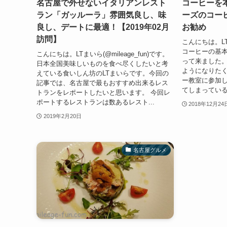
名古屋で外せないイタリアンレスト
コーヒーを
ラン「ガッルーラ」雰囲気良し、味
ーズのコー
良し、デートに最適！【2019年02月
お勧め
訪問】
こんにちは。LTま
コーヒーの基
こんにちは。LTまいら(@mileage_fun)です。
って来ました。
日本全国美味しいものを食べ尽くしたいと考
ようになりた
えている食いしん坊のLTまいらです。今回の
ー教室に参加
記事では、名古屋で最もおすすめ出来るレス
てしまっている
トランをレポートしたいと思います。 今回レ
ポートするレストランは数あるレスト...
2018年12月24
2019年2月20日
名古屋グルメ