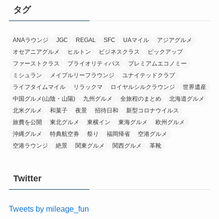
イ
タグ
ブ
ANAラウンジ
JGC
REGAL
SFC
UAマイル
アジアグルメ
オセアニアグルメ
ヒルトン
ビジネスクラス
ピックアップ
ファーストクラス
プライオリティパス
プレミアムエコノミー
ミシュラン
メイプルリーフラウンジ
ユナイテッドクラブ
ライフタイムマイル
リラックマ
ロイヤルシルクラウンジ
世界遺産
中国グルメ(山陰・山陽)
九州グルメ
全旅程のまとめ
北海道グルメ
北米グルメ
和菓子
夜景
招待日和
新型コロナウイルス
旅費を公開
東北グルメ
東横イン
東海グルメ
欧州グルメ
沖縄グルメ
特典航空券
祭り
福岡帰省
空港グルメ
空港ラウンジ
絶景
関東グルメ
関西グルメ
革靴
Twitter
Tweets by mileage_fun