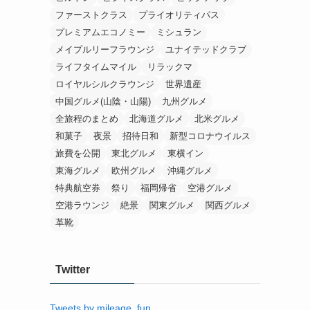
ファーストクラス
プライオリティパス
プレミアムエコノミー
ミシュラン
メイプルリーフラウンジ
ユナイテッドクラブ
ライフタイムマイル
リラックマ
ロイヤルシルクラウンジ
世界遺産
中国グルメ(山陰・山陽)
九州グルメ
全旅程のまとめ
北海道グルメ
北米グルメ
和菓子
夜景
招待日和
新型コロナウイルス
旅費を公開
東北グルメ
東横イン
東海グルメ
欧州グルメ
沖縄グルメ
特典航空券
祭り
福岡帰省
空港グルメ
空港ラウンジ
絶景
関東グルメ
関西グルメ
革靴
Twitter
Tweets by mileage_fun