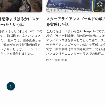
は想像よりはるかにスケ
スターアライアンスゴールドの威
かったという話
を実感した話
達嶺（はったつれい） 2016年の
こんにちは。LTまいら(@mileage_fun)で
す。1泊3日で北京とバンコク
ANAプラチナ到達後、初の海外旅行にスタ
た。 北京では、往路復路とも
アライアンス便を利用して行ってみて、ス
トで観光が出来る時間が確保で
ーアライアンスゴールドの威力を実感した
いうより正しくは、トランジッ
です。航空会社は中国国際航空で、北京経
ケットを発券しました...
バンコク行きエコノミークラスでの旅行...
2016年11月14日
1