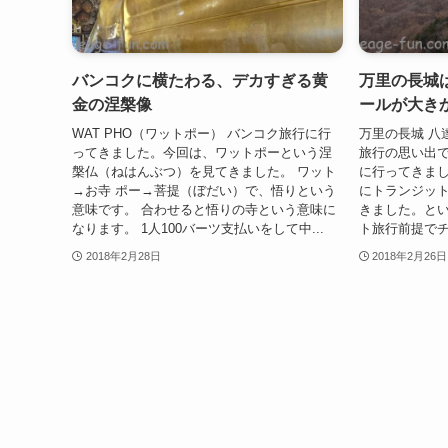
バンコクに横たわる、デカすぎる黄
万里の長城
金の涅槃像
ールが大き
WAT PHO（ワットポー） バンコク旅行に行
万里の長城 八
ってきました。今回は、ワットポーという涅
旅行の思い出で
槃仏（ねはんぶつ）を見てきました。 ワット
に行ってきまし
→お寺 ポー→菩提（ぼだい）で、悟りという
にトランジッ
意味です。 合わせると悟りの寺という意味に
きました。と
なります。 1人100バーツ支払いをして中...
ト旅行前提でチ
2018年2月28日
2018年2月26日