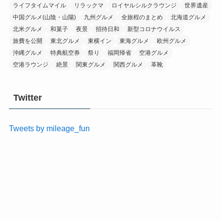
ライフタイムマイル
リラックマ
ロイヤルシルクラウンジ
世界遺産
中国グルメ(山陰・山陽)
九州グルメ
全旅程のまとめ
北海道グルメ
北米グルメ
和菓子
夜景
招待日和
新型コロナウイルス
旅費を公開
東北グルメ
東横イン
東海グルメ
欧州グルメ
沖縄グルメ
特典航空券
祭り
福岡帰省
空港グルメ
空港ラウンジ
絶景
関東グルメ
関西グルメ
革靴
Twitter
Tweets by mileage_fun