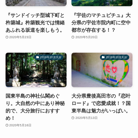
『サンドイッチ型城下町と
『宇佐のマチュピチュ』大
杵築城』杵築観光では情緒
分県の宇佐市院内町に空中
あふれる坂道を楽しもう。
都市が存在する！？
2020年5月23日
2020年5月20日
2019年10月大分
2019年10月大分
国東半島の神社仏閣めぐ
大分県豊後高田市の『恋叶
り。大自然の中にあり神秘
ロード』で恋愛成就！？国
的で、大分旅行におすす
東半島は魅力がいっぱい。
め！
2020年5月13日
2020年5月16日