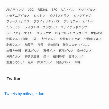
ANAラウンジ
JGC
REGAL
SFC
UAマイル
アジアグルメ
オセアニアグルメ
ヒルトン
ビジネスクラス
ピックアップ
ファーストクラス
プライオリティパス
プレミアムエコノミー
ミシュラン
メイプルリーフラウンジ
ユナイテッドクラブ
ライフタイムマイル
リラックマ
ロイヤルシルクラウンジ
世界遺産
中国グルメ(山陰・山陽)
九州グルメ
全旅程のまとめ
北海道グルメ
北米グルメ
和菓子
夜景
招待日和
新型コロナウイルス
旅費を公開
東北グルメ
東横イン
東海グルメ
欧州グルメ
沖縄グルメ
特典航空券
祭り
福岡帰省
空港グルメ
空港ラウンジ
絶景
関東グルメ
関西グルメ
革靴
Twitter
Tweets by mileage_fun