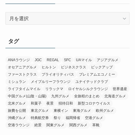
ア
ー
カ
イ
タグ
ブ
ANAラウンジ
JGC
REGAL
SFC
UAマイル
アジアグルメ
オセアニアグルメ
ヒルトン
ビジネスクラス
ピックアップ
ファーストクラス
プライオリティパス
プレミアムエコノミー
ミシュラン
メイプルリーフラウンジ
ユナイテッドクラブ
ライフタイムマイル
リラックマ
ロイヤルシルクラウンジ
世界遺産
中国グルメ(山陰・山陽)
九州グルメ
全旅程のまとめ
北海道グルメ
北米グルメ
和菓子
夜景
招待日和
新型コロナウイルス
旅費を公開
東北グルメ
東横イン
東海グルメ
欧州グルメ
沖縄グルメ
特典航空券
祭り
福岡帰省
空港グルメ
空港ラウンジ
絶景
関東グルメ
関西グルメ
革靴