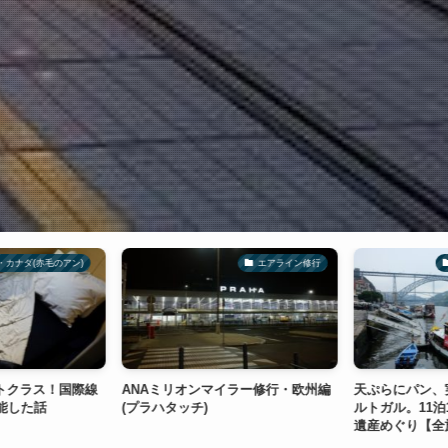
・カナダ(赤毛のアン)
エアライン修行
トクラス！国際線
ANAミリオンマイラー修行・欧州編
天ぷらにパン、
能した話
(プラハタッチ)
ルトガル。11泊1
遺産めぐり【全