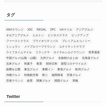
ー
カ
イ
タグ
ブ
ANAラウンジ
JGC
REGAL
SFC
UAマイル
アジアグルメ
オセアニアグルメ
ヒルトン
ビジネスクラス
ピックアップ
ファーストクラス
プライオリティパス
プレミアムエコノミー
ミシュラン
メイプルリーフラウンジ
ユナイテッドクラブ
ライフタイムマイル
リラックマ
ロイヤルシルクラウンジ
世界遺産
中国グルメ(山陰・山陽)
九州グルメ
全旅程のまとめ
北海道グルメ
北米グルメ
和菓子
夜景
招待日和
新型コロナウイルス
旅費を公開
東北グルメ
東横イン
東海グルメ
欧州グルメ
沖縄グルメ
特典航空券
祭り
福岡帰省
空港グルメ
空港ラウンジ
絶景
関東グルメ
関西グルメ
革靴
Twitter