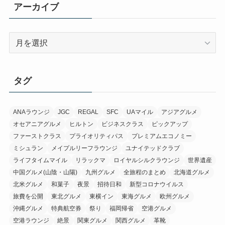
アーカイブ
ア
ー
カ
イ
タグ
ブ
ANAラウンジ
JGC
REGAL
SFC
UAマイル
アジアグルメ
オセアニアグルメ
ヒルトン
ビジネスクラス
ピックアップ
ファーストクラス
プライオリティパス
プレミアムエコノミー
ミシュラン
メイプルリーフラウンジ
ユナイテッドクラブ
ライフタイムマイル
リラックマ
ロイヤルシルクラウンジ
世界遺産
中国グルメ(山陰・山陽)
九州グルメ
全旅程のまとめ
北海道グルメ
北米グルメ
和菓子
夜景
招待日和
新型コロナウイルス
旅費を公開
東北グルメ
東横イン
東海グルメ
欧州グルメ
沖縄グルメ
特典航空券
祭り
福岡帰省
空港グルメ
空港ラウンジ
絶景
関東グルメ
関西グルメ
革靴