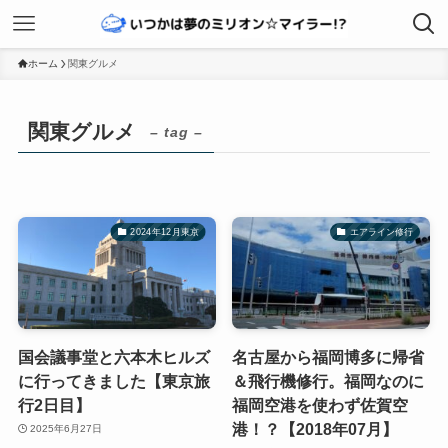
ホーム
関東グルメ
関東グルメ
– tag –
2024年12月東京
エアライン修行
国会議事堂と六本木ヒルズ
名古屋から福岡博多に帰省
に行ってきました【東京旅
＆飛行機修行。福岡なのに
行2日目】
福岡空港を使わず佐賀空
港！？【2018年07月】
2025年6月27日