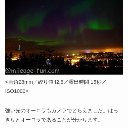
<画角28mm／絞り値 f2.8／露出時間 15秒／
ISO1000>
強い光のオーロラもカメラでとらえました。はっ
きりとオーロラであることが分かります。