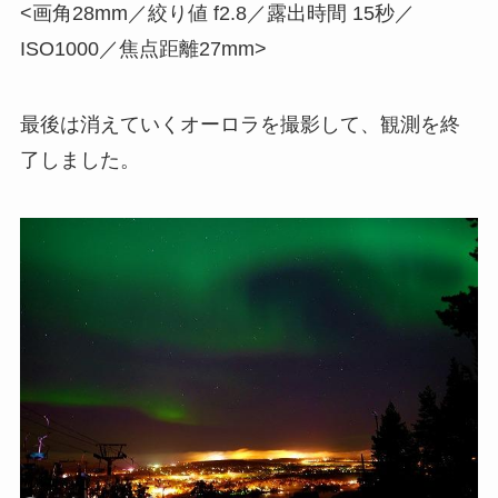
<画角28mm／絞り値 f2.8／露出時間 15秒／
ISO1000／焦点距離27mm>
最後は消えていくオーロラを撮影して、観測を終
了しました。