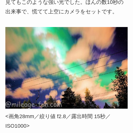
見てもこのような強い光でした。ほんの数10秒の
出来事で、慌てて上空にカメラをセットです。
<画角28mm／絞り値 f2.8／露出時間 15秒／
ISO1000>