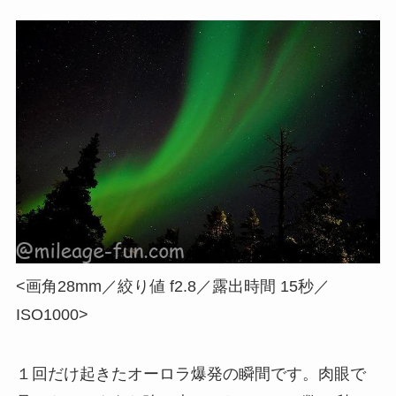
<画角28mm／絞り値 f2.8／露出時間 15秒／
ISO1000>
１回だけ起きたオーロラ爆発の瞬間です。肉眼で