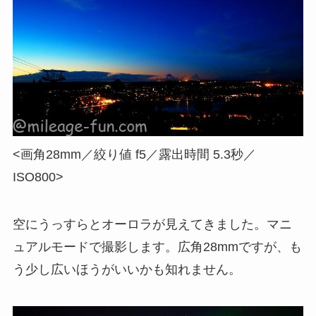
<画角28mm／絞り値 f5／露出時間 5.3秒／
ISO800>
空にうっすらとオーロラが見えてきました。マニ
ュアルモードで撮影します。広角28mmですが、も
う少し広いほうがいいかも知れません。