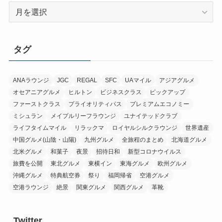
ア
ー
カ
イ
タグ
ブ
ANAラウンジ
JGC
REGAL
SFC
UAマイル
アジアグルメ
オセアニアグルメ
ヒルトン
ビジネスクラス
ピックアップ
ファーストクラス
プライオリティパス
プレミアムエコノミー
ミシュラン
メイプルリーフラウンジ
ユナイテッドクラブ
ライフタイムマイル
リラックマ
ロイヤルシルクラウンジ
世界遺産
中国グルメ(山陰・山陽)
九州グルメ
全旅程のまとめ
北海道グルメ
北米グルメ
和菓子
夜景
招待日和
新型コロナウイルス
旅費を公開
東北グルメ
東横イン
東海グルメ
欧州グルメ
沖縄グルメ
特典航空券
祭り
福岡帰省
空港グルメ
空港ラウンジ
絶景
関東グルメ
関西グルメ
革靴
Twitter