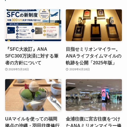
『SFC大改訂』ANA
目指せミリオンマイラー。
SFC300万決済に対する筆
ANAライフタイムマイルの
者の方針について
軌跡を公開「2025年版」
2026年5月18日
2026年4月18日
UAマイルを使っての福岡
金浦往復に宮古往復をつけ
拠点の沖縄・羽田往復修行
たANAミリオンマイラー修