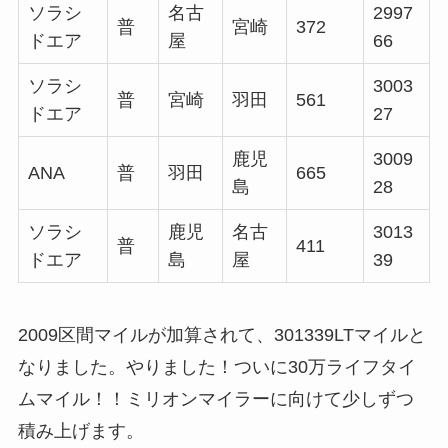
ソラシ
名古
2997
普
宮崎
372
ドエア
屋
66
ソラシ
3003
普
宮崎
羽田
561
ドエア
27
鹿児
3009
ANA
普
羽田
665
島
28
ソラシ
鹿児
名古
3013
普
411
ドエア
島
屋
39
2009区間マイルが加算されて、301339LTマイルと
なりました。やりました！ついに30万ライフタイ
ムマイル！！ミリオンマイラーに向けて少しずつ
積み上げます。