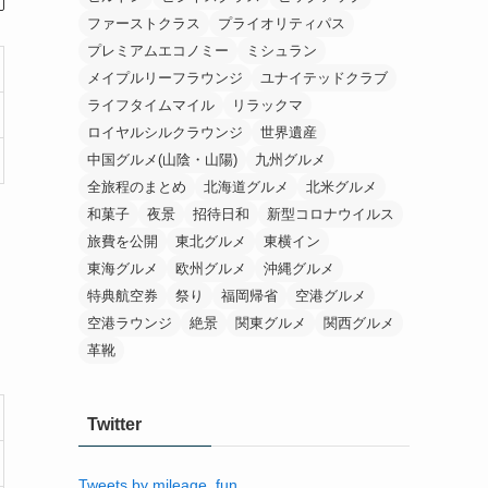
ファーストクラス
プライオリティパス
プレミアムエコノミー
ミシュラン
メイプルリーフラウンジ
ユナイテッドクラブ
ライフタイムマイル
リラックマ
ロイヤルシルクラウンジ
世界遺産
中国グルメ(山陰・山陽)
九州グルメ
全旅程のまとめ
北海道グルメ
北米グルメ
和菓子
夜景
招待日和
新型コロナウイルス
旅費を公開
東北グルメ
東横イン
東海グルメ
欧州グルメ
沖縄グルメ
特典航空券
祭り
福岡帰省
空港グルメ
空港ラウンジ
絶景
関東グルメ
関西グルメ
革靴
Twitter
Tweets by mileage_fun