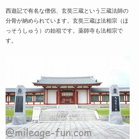
西遊記で有名な僧侶、玄奘三蔵という三蔵法師の
分骨が納められています。玄奘三蔵は法相宗（ほ
っそうしゅう）の始祖です。薬師寺も法相宗で
す。