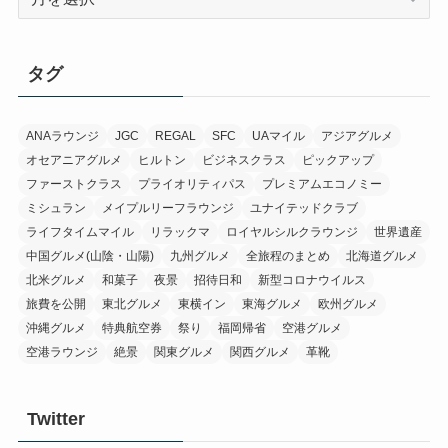
ー
カ
イ
タグ
ブ
ANAラウンジ
JGC
REGAL
SFC
UAマイル
アジアグルメ
オセアニアグルメ
ヒルトン
ビジネスクラス
ピックアップ
ファーストクラス
プライオリティパス
プレミアムエコノミー
ミシュラン
メイプルリーフラウンジ
ユナイテッドクラブ
ライフタイムマイル
リラックマ
ロイヤルシルクラウンジ
世界遺産
中国グルメ(山陰・山陽)
九州グルメ
全旅程のまとめ
北海道グルメ
北米グルメ
和菓子
夜景
招待日和
新型コロナウイルス
旅費を公開
東北グルメ
東横イン
東海グルメ
欧州グルメ
沖縄グルメ
特典航空券
祭り
福岡帰省
空港グルメ
空港ラウンジ
絶景
関東グルメ
関西グルメ
革靴
Twitter