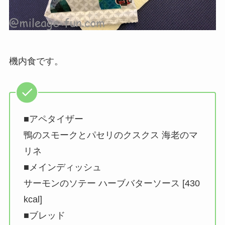
機内食です。
■アペタイザー
鴨のスモークとパセリのクスクス 海老のマ
リネ
■メインディッシュ
サーモンのソテー ハーブバターソース [430
kcal]
■ブレッド