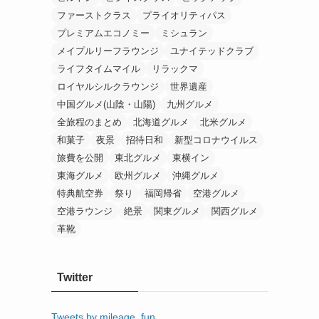
ファーストクラス
プライオリティパス
プレミアムエコノミー
ミシュラン
メイプルリーフラウンジ
ユナイテッドクラブ
ライフタイムマイル
リラックマ
ロイヤルシルクラウンジ
世界遺産
中国グルメ(山陰・山陽)
九州グルメ
全旅程のまとめ
北海道グルメ
北米グルメ
和菓子
夜景
招待日和
新型コロナウイルス
旅費を公開
東北グルメ
東横イン
東海グルメ
欧州グルメ
沖縄グルメ
特典航空券
祭り
福岡帰省
空港グルメ
空港ラウンジ
絶景
関東グルメ
関西グルメ
革靴
Twitter
Tweets by mileage_fun