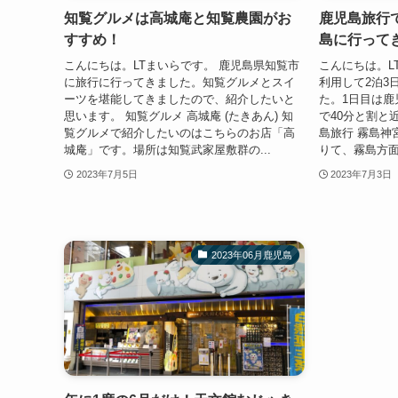
知覧グルメは高城庵と知覧農園がお
鹿児島旅行
すすめ！
島に行って
こんにちは。LTまいらです。 鹿児島県知覧市
こんにちは。L
に旅行に行ってきました。知覧グルメとスイ
利用して2泊3
ーツを堪能してきましたので、紹介したいと
た。1日目は鹿
思います。 知覧グルメ 高城庵 (たきあん) 知
で40分と割と
覧グルメで紹介したいのはこちらのお店「高
島旅行 霧島神
城庵」です。場所は知覧武家屋敷群の...
りて、霧島方面
2023年7月5日
2023年7月3日
2023年06月鹿児島