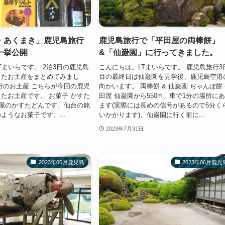
・あくまき」鹿児島旅行
鹿児島旅行で「平田屋の両棒餅」
一挙公開
&「仙巌園」に行ってきました。
Tまいらです。 2泊3日の鹿児島
こんにちは。LTまいらです。 鹿児島旅行3
きたお土産をまとめてみまし
目の最終日は仙巌園を見学後、鹿児島空港
行のお土産 こちらが今回の鹿児
向かいます。 両棒餅 & 仙巌園 ぢゃんぼ餅
たお土産です。 お菓子 かすた
田屋 仙巌園から550m、車で1分の場所に
気屋のかすたどんです。仙台の銘
ます(実際には長めの信号があるので5分く
ようなお菓子です。...
いかかります)。仙巌園に行く前に...
2023年7月31日
2023年06月鹿児島
2023年06月鹿児