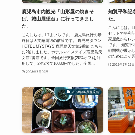
鹿児島市内観光「山形屋の焼きそ
知覧平和記
ば、城山展望台」に行ってきまし
た。
た。
こんにちは。L
セットで平和
こんにちは。LTまいらです。 鹿児島旅行の最
家屋敷からレン
終日は天文館周辺の散策です。 鹿児島タウン
です。 知覧平
HOTEL MYSTAYS 鹿児島天文館2番館 こちら
戦闘機が展示し
に2泊しました。ホテルマイステイズ鹿児島天
のためにこそ死
文館2番館です。全国旅行支援(20%オフ)を利
用して、2泊2名で10880円でした。全国...
2023年7月25日
2023年7月29日
2023年06月鹿児島