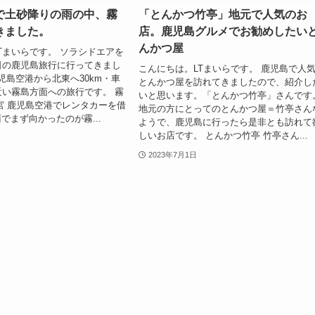
で土砂降りの雨の中、霧
「とんかつ竹亭」地元で人気のお
きました。
店。鹿児島グルメでお勧めしたい
んかつ屋
Tまいらです。 ソラシドエアを
日の鹿児島旅行に行ってきまし
こんにちは。LTまいらです。 鹿児島で人
児島空港から北東へ30km・車
とんかつ屋を訪れてきましたので、紹介し
近い霧島方面への旅行です。 霧
いと思います。「とんかつ竹亭」さんです
宮 鹿児島空港でレンタカーを借
地元の方にとってのとんかつ屋＝竹亭さん
でまず向かったのが霧...
ようで、鹿児島に行ったら是非とも訪れて
しいお店です。 とんかつ竹亭 竹亭さん...
2023年7月1日