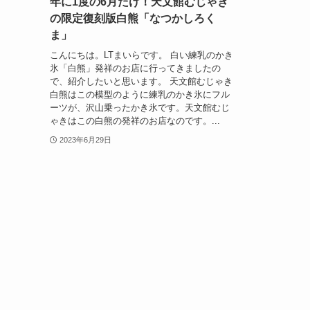
年に1度の6月だけ！天文館むじゃき
の限定復刻版白熊「なつかしろく
ま」
こんにちは。LTまいらです。 白い練乳のかき
氷「白熊」発祥のお店に行ってきましたの
で、紹介したいと思います。 天文館むじゃき
白熊はこの模型のように練乳のかき氷にフル
ーツが、沢山乗ったかき氷です。天文館むじ
ゃきはこの白熊の発祥のお店なのです。...
2023年6月29日