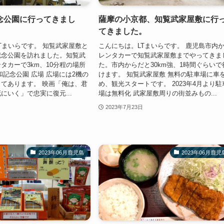
念公園に行ってきまし
薩摩の小京都、知覧武家屋敷に行
てきました。
Tまいらです。 知覧武家屋敷と
こんにちは。LTまいらです。 鹿児島市内
記念公園を訪れました。知覧武
レンタカーで知覧武家屋敷までやってきま
タカーで3km、10分程の場所
た。市内からだと30km強、1時間ぐらいで
和記念公園 広場 広場には2機の
けます。 知覧武家屋敷 無料の駐車場に車
てあります。 映画「俺は、君
め、観光スタートです。 2023年4月より駐
にいく」で忠実に復元...
場は無料化 武家屋敷周りの街並みもの...
2023年7月23日
2023年06月鹿児島
2023年06月鹿児