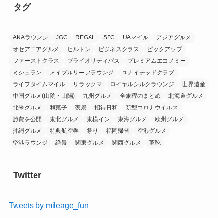
イ
タグ
ブ
ANAラウンジ
JGC
REGAL
SFC
UAマイル
アジアグルメ
オセアニアグルメ
ヒルトン
ビジネスクラス
ピックアップ
ファーストクラス
プライオリティパス
プレミアムエコノミー
ミシュラン
メイプルリーフラウンジ
ユナイテッドクラブ
ライフタイムマイル
リラックマ
ロイヤルシルクラウンジ
世界遺産
中国グルメ(山陰・山陽)
九州グルメ
全旅程のまとめ
北海道グルメ
北米グルメ
和菓子
夜景
招待日和
新型コロナウイルス
旅費を公開
東北グルメ
東横イン
東海グルメ
欧州グルメ
沖縄グルメ
特典航空券
祭り
福岡帰省
空港グルメ
空港ラウンジ
絶景
関東グルメ
関西グルメ
革靴
Twitter
Tweets by mileage_fun