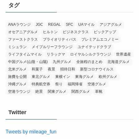
イ
タグ
ブ
ANAラウンジ
JGC
REGAL
SFC
UAマイル
アジアグルメ
オセアニアグルメ
ヒルトン
ビジネスクラス
ピックアップ
ファーストクラス
プライオリティパス
プレミアムエコノミー
ミシュラン
メイプルリーフラウンジ
ユナイテッドクラブ
ライフタイムマイル
リラックマ
ロイヤルシルクラウンジ
世界遺産
中国グルメ(山陰・山陽)
九州グルメ
全旅程のまとめ
北海道グルメ
北米グルメ
和菓子
夜景
招待日和
新型コロナウイルス
旅費を公開
東北グルメ
東横イン
東海グルメ
欧州グルメ
沖縄グルメ
特典航空券
祭り
福岡帰省
空港グルメ
空港ラウンジ
絶景
関東グルメ
関西グルメ
革靴
Twitter
Tweets by mileage_fun