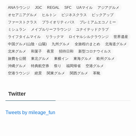
ANAラウンジ
JGC
REGAL
SFC
UAマイル
アジアグルメ
オセアニアグルメ
ヒルトン
ビジネスクラス
ピックアップ
ファーストクラス
プライオリティパス
プレミアムエコノミー
ミシュラン
メイプルリーフラウンジ
ユナイテッドクラブ
ライフタイムマイル
リラックマ
ロイヤルシルクラウンジ
世界遺産
中国グルメ(山陰・山陽)
九州グルメ
全旅程のまとめ
北海道グルメ
北米グルメ
和菓子
夜景
招待日和
新型コロナウイルス
旅費を公開
東北グルメ
東横イン
東海グルメ
欧州グルメ
沖縄グルメ
特典航空券
祭り
福岡帰省
空港グルメ
空港ラウンジ
絶景
関東グルメ
関西グルメ
革靴
Twitter
Tweets by mileage_fun