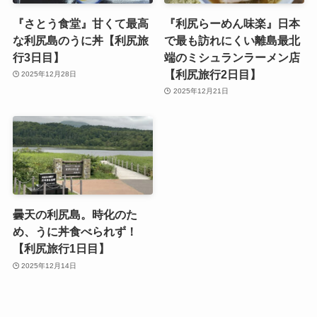
『さとう食堂』甘くて最高
『利尻らーめん味楽』日本
な利尻島のうに丼【利尻旅
で最も訪れにくい離島最北
行3日目】
端のミシュランラーメン店
【利尻旅行2日目】
2025年12月28日
2025年12月21日
曇天の利尻島。時化のた
め、うに丼食べられず！
【利尻旅行1日目】
2025年12月14日