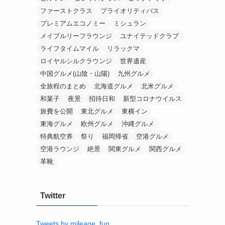
ファーストクラス
プライオリティパス
プレミアムエコノミー
ミシュラン
メイプルリーフラウンジ
ユナイテッドクラブ
ライフタイムマイル
リラックマ
ロイヤルシルクラウンジ
世界遺産
中国グルメ(山陰・山陽)
九州グルメ
全旅程のまとめ
北海道グルメ
北米グルメ
和菓子
夜景
招待日和
新型コロナウイルス
旅費を公開
東北グルメ
東横イン
東海グルメ
欧州グルメ
沖縄グルメ
特典航空券
祭り
福岡帰省
空港グルメ
空港ラウンジ
絶景
関東グルメ
関西グルメ
革靴
Twitter
Tweets by mileage_fun