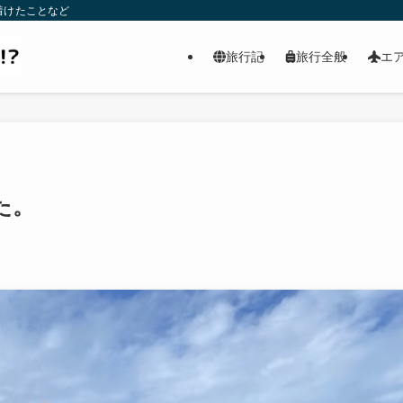
着けたことなど
旅行記
旅行全般
エ
た。