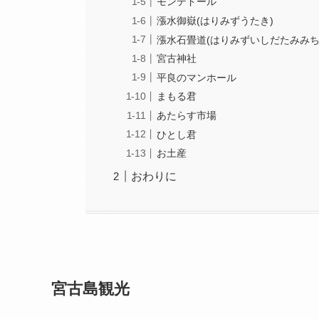
モンテドール
漲水御嶽(はりみずうたき)
漲水石畳道(はりみずいしだたみみち
宮古神社
平良のマンホール
まもる君
あたらす市場
ひとし君
お土産
おわりに
宮古島観光