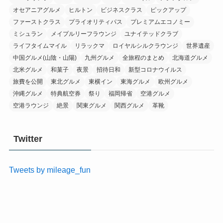
オセアニアグルメ
ヒルトン
ビジネスクラス
ピックアップ
ファーストクラス
プライオリティパス
プレミアムエコノミー
ミシュラン
メイプルリーフラウンジ
ユナイテッドクラブ
ライフタイムマイル
リラックマ
ロイヤルシルクラウンジ
世界遺産
中国グルメ(山陰・山陽)
九州グルメ
全旅程のまとめ
北海道グルメ
北米グルメ
和菓子
夜景
招待日和
新型コロナウイルス
旅費を公開
東北グルメ
東横イン
東海グルメ
欧州グルメ
沖縄グルメ
特典航空券
祭り
福岡帰省
空港グルメ
空港ラウンジ
絶景
関東グルメ
関西グルメ
革靴
Twitter
Tweets by mileage_fun