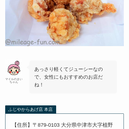
あっさり軽くてジューシーなの
で、女性にもおすすめのお店だ
マイルのまい
ちゃん
ね！
ふじやからあげ店 本店
【住所】〒879-0103 大分県中津市大字植野