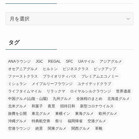
ア
ー
カ
イ
タグ
ブ
ANAラウンジ
JGC
REGAL
SFC
UAマイル
アジアグルメ
オセアニアグルメ
ヒルトン
ビジネスクラス
ピックアップ
ファーストクラス
プライオリティパス
プレミアムエコノミー
ミシュラン
メイプルリーフラウンジ
ユナイテッドクラブ
ライフタイムマイル
リラックマ
ロイヤルシルクラウンジ
世界遺産
中国グルメ(山陰・山陽)
九州グルメ
全旅程のまとめ
北海道グルメ
北米グルメ
和菓子
夜景
招待日和
新型コロナウイルス
旅費を公開
東北グルメ
東横イン
東海グルメ
欧州グルメ
沖縄グルメ
特典航空券
祭り
福岡帰省
空港グルメ
空港ラウンジ
絶景
関東グルメ
関西グルメ
革靴