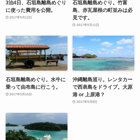
3泊4日、石垣島離島めぐり
石垣島離島めぐり。竹富
に使った費用を公開。
島、赤瓦屋根の町並みは必
見です。
2017年5月12日
2017年5月11日
石垣島離島めぐり。水牛に
沖縄離島巡り。レンタカー
乗って由布島に行こう。
で西表島をドライブ。大原
港 or 上原港？
2017年5月10日
2017年5月9日