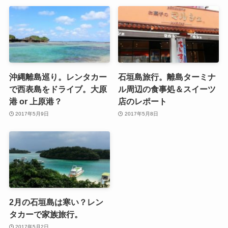
沖縄離島巡り。レンタカー
石垣島旅行。離島ターミナ
で西表島をドライブ。大原
ル周辺の食事処＆スイーツ
港 or 上原港？
店のレポート
2017年5月9日
2017年5月8日
2月の石垣島は寒い？レン
タカーで家族旅行。
2017年5月2日