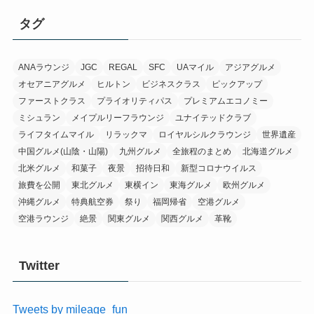
イ
タグ
ブ
ANAラウンジ
JGC
REGAL
SFC
UAマイル
アジアグルメ
オセアニアグルメ
ヒルトン
ビジネスクラス
ピックアップ
ファーストクラス
プライオリティパス
プレミアムエコノミー
ミシュラン
メイプルリーフラウンジ
ユナイテッドクラブ
ライフタイムマイル
リラックマ
ロイヤルシルクラウンジ
世界遺産
中国グルメ(山陰・山陽)
九州グルメ
全旅程のまとめ
北海道グルメ
北米グルメ
和菓子
夜景
招待日和
新型コロナウイルス
旅費を公開
東北グルメ
東横イン
東海グルメ
欧州グルメ
沖縄グルメ
特典航空券
祭り
福岡帰省
空港グルメ
空港ラウンジ
絶景
関東グルメ
関西グルメ
革靴
Twitter
Tweets by mileage_fun