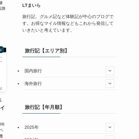
修
LTまいら
以降
旅行記、グルメ記など体験記が中心のブログで
す。お得なマイル情報などもこれから発信して
いきたいと考えています。
ル
旅行記【エリア別】
国内旅行
海外旅行
ペ
旅行記【年月順】
マイ
0年
2025年
ペ
機