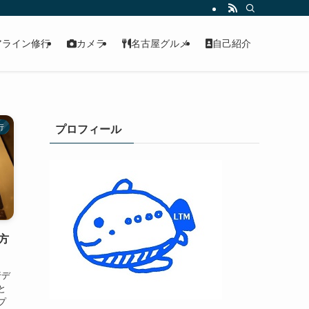
アライン修行
カメラ
名古屋グルメ
自己紹介
行
プロフィール
方
行デ
と
プ