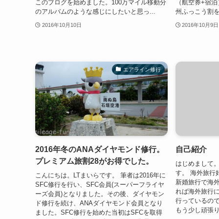
このブログを始めました。100万マイル移動分
（航空券+宿泊
のアルバムのような感じにしたいと思っ...
州ふっこう割を
2016年10月10日
2016年10月9日
エアライン修行
2016年冬のANAダイヤモンド修行。
自己紹介
プレミアム旅割28がお得でした。
はじめまして。
す。 海外旅行
こんにちは。LTまいらです。 筆者は2016年に
新婚旅行で海
SFC修行を行い、SFC会員(スーパーフライヤ
れば海外旅行に
ーズ会員)となりました。その後、ダイヤモン
行っているの
ド修行を続け、ANAダイヤモンド会員となり
もう少し頑張り
ました。SFC修行を始めた当初はSFCを取得