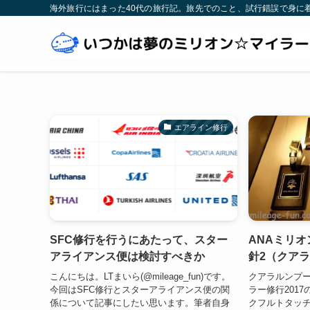
海外旅行にはまった40代の旅行記。旅先でのこと、試行錯誤で身に
エアライン修行
SFC修行を行うにあたって、スター
ANAミリオ
アライアンス便は検討すべきか
針2（クア
こんにちは。LTまいら(@mileage_fun)です。
クアラルンプー
今回はSFC修行とスターアライアンス便の関
ラー修行201
係について記事にしたい思います。筆者自身
クフルトタッ