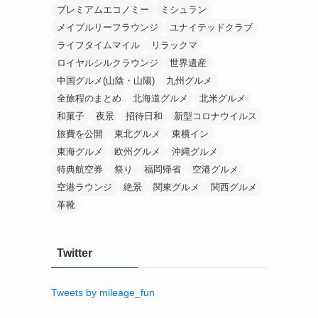
プレミアムエコノミー
ミシュラン
メイプルリーフラウンジ
ユナイテッドクラブ
ライフタイムマイル
リラックマ
ロイヤルシルクラウンジ
世界遺産
中国グルメ(山陰・山陽)
九州グルメ
全旅程のまとめ
北海道グルメ
北米グルメ
和菓子
夜景
招待日和
新型コロナウイルス
旅費を公開
東北グルメ
東横イン
東海グルメ
欧州グルメ
沖縄グルメ
特典航空券
祭り
福岡帰省
空港グルメ
空港ラウンジ
絶景
関東グルメ
関西グルメ
革靴
Twitter
Tweets by mileage_fun