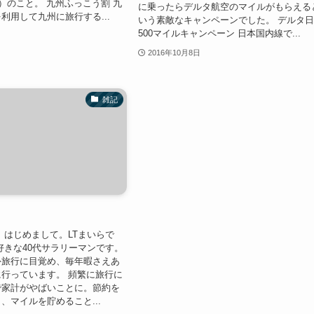
）のこと。 九州ふっこう割 九
に乗ったらデルタ航空のマイルがもらえる
利用して九州に旅行する...
いう素敵なキャンペーンでした。 デルタ
500マイルキャンペーン 日本国内線で...
2016年10月8日
雑記
 はじめまして。LTまいらで
好きな40代サラリーマンです。
外旅行に目覚め、毎年暇さえあ
行っています。 頻繁に旅行に
で家計がやばいことに。節約を
、マイルを貯めること...