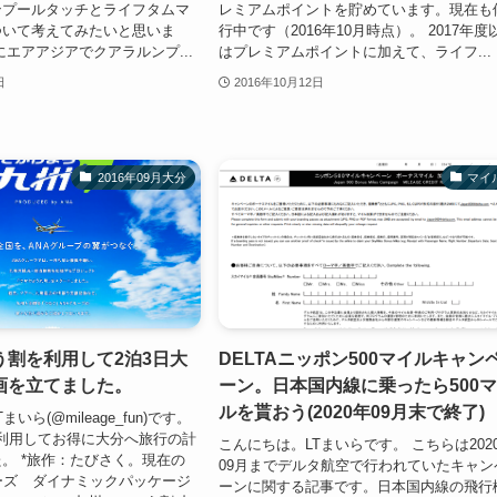
ンプールタッチとライフタムマ
レミアムポイントを貯めています。現在も
ついて考えてみたいと思いま
行中です（2016年10月時点）。 2017年度
にエアアジアでクアラルンプ...
はプレミアムポイントに加えて、ライフ...
日
2016年10月12日
2016年09月大分
マイ
う割を利用して2泊3日大
DELTAニッポン500マイルキャン
画を立てました。
ーン。日本国内線に乗ったら500
ルを貰おう(2020年09月末で終了)
いら(@mileage_fun)です。
を利用してお得に大分へ旅行の計
こんにちは。LTまいらです。 こちらは202
。 *旅作：たびさく。現在の
09月までデルタ航空で行われていたキャン
ーズ ダイナミックパッケージ
ーンに関する記事です。日本国内線の飛行