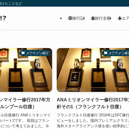
着けたことなど
旅行記
旅行全般
エ
エアライン修行
エアライン修
ンマイラー修行2017年方
ANAミリオンマイラー修行2017年
ラルンプール往復）
針その1（フランクフルト往復）
ル往復修行 ANAミリオンマイ
フランクフルト往復修行 2016年はSFC修
7のパート2です。 前回はフラン
ビューをしました。国内プレミアムクラス
チについて考えてみました。今
海外スターアライアンス便を使い効率的に