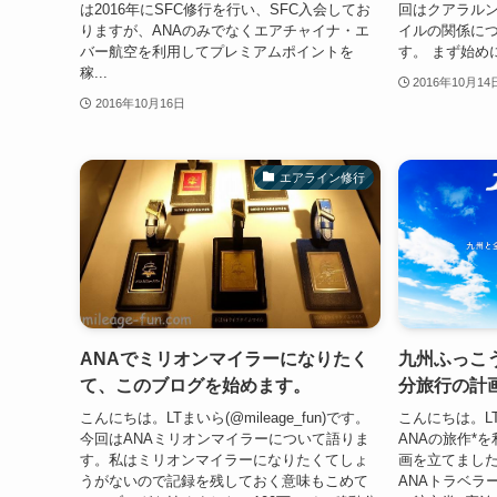
は2016年にSFC修行を行い、SFC入会してお
回はクアラル
りますが、ANAのみでなくエアチャイナ・エ
イルの関係に
バー航空を利用してプレミアムポイントを
す。 まず始め
稼...
2016年10月14
2016年10月16日
エアライン修行
ANAでミリオンマイラーになりたく
九州ふっこ
て、このブログを始めます。
分旅行の計
こんにちは。LTまいら(@mileage_fun)です。
こんにちは。LTま
今回はANAミリオンマイラーについて語りま
ANAの旅作*
す。私はミリオンマイラーになりたくてしょ
画を立てました
うがないので記録を残しておく意味もこめて
ANAトラベラ