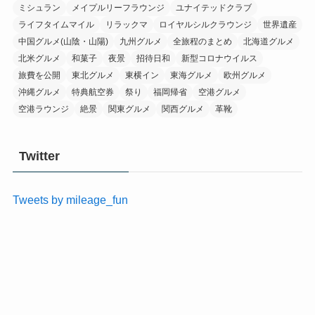
ミシュラン
メイプルリーフラウンジ
ユナイテッドクラブ
ライフタイムマイル
リラックマ
ロイヤルシルクラウンジ
世界遺産
中国グルメ(山陰・山陽)
九州グルメ
全旅程のまとめ
北海道グルメ
北米グルメ
和菓子
夜景
招待日和
新型コロナウイルス
旅費を公開
東北グルメ
東横イン
東海グルメ
欧州グルメ
沖縄グルメ
特典航空券
祭り
福岡帰省
空港グルメ
空港ラウンジ
絶景
関東グルメ
関西グルメ
革靴
Twitter
Tweets by mileage_fun