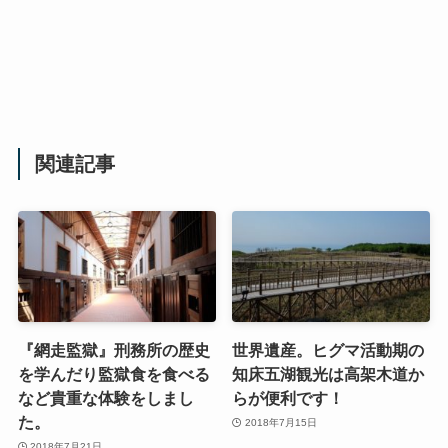
関連記事
『網走監獄』刑務所の歴史
世界遺産。ヒグマ活動期の
を学んだり監獄食を食べる
知床五湖観光は高架木道か
など貴重な体験をしまし
らが便利です！
た。
2018年7月15日
2018年7月21日