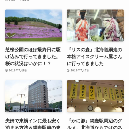
芝桜公園のほぼ最終日に駆
『リスの森』北海道網走の
け込みで行ってきました。
本格アイスクリーム屋さん
桜の状況はいかに！？
に行ってきました
2018年7月8日
2018年7月7日
夫婦で東横インに最も安く
『かに源』網走駅周辺のグ
泊まる方法＆網走駅前の東
ルメ。北海道ならではのネ