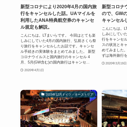
新型コロナにより2020年4月の国内旅
新型コロナ
行をキャンセルした話。UAマイルを
ので、GW
利用したANA特典航空券のキャンセ
キャンセル
ル規定も解説。
こんにちは。L
しみにしてい
こんにちは。LTまいらです。 今回はとても楽
行をキャンセ
しみにしていた4月の国内旅行、弘前さくら祭
スの状況とキ
り旅行をキャンセルしたお話です。キャンセ
めてみました。
ル手続きの実体験をまとめてみました。 新型
ずは海外旅行を
コロナウイルスと国内旅行のキャンセル 4
月、5月(GW含む)の国内旅行はキャンセ...
2020年3月19日
2020年4月1日
2019年12月ドイツ・オーストリア