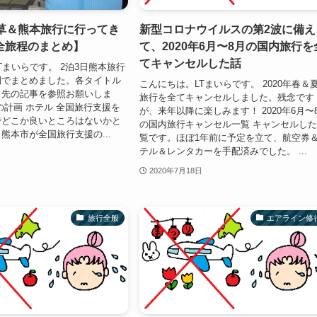
天草＆熊本旅行に行ってき
新型コロナウイルスの第2波に備え
全旅程のまとめ】
て、2020年6月〜8月の国内旅行を
てキャンセルした話
Tまいらです。 2泊3日熊本旅行
列でまとめました。各タイトル
こんにちは。LTまいらです。 2020年春＆
ク先の記事を参照お願いしま
旅行を全てキャンセルしました。残念です
の計画 ホテル 全国旅行支援を
が、来年以降に楽しみます！ 2020年6月〜
でどこか良いところはないかと
の国内旅行キャンセル一覧 キャンセルし
熊本市が全国旅行支援の...
覧です。ほぼ1年前に予定を立て、航空券
テル＆レンタカーを手配済みでした。 ...
2020年7月18日
旅行全般
エアライン修