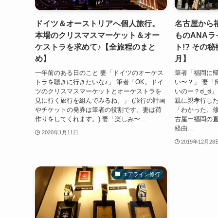
ドイツ＆オーストリアへ個人旅行。
名古屋から福
本場のクリスマスマーケット＆オー
ものANA
ケストラを求めて♪【全旅程のまと
ト!? その秘
め】
月】
一年前のある日のこと 妻「ドイツのオーケス
筆者「福岡に
トラを聴きに行きたいな♪」 筆者「OK。ドイ
い〜？」 妻「
ツのクリスマスマーケットとオーケストラを
いのー？ಠ_ಠ
見に行く旅行を組んでみるね。」 (旅行の計画
親に親孝行したい
やチケットの発券は筆者の役割です。妻は荷
「わかった、
作りをしてくれます。) 妻「楽しみ〜...
古屋ー福岡の
経由...
2020年1月11日
2019年12月28
エアライン修行