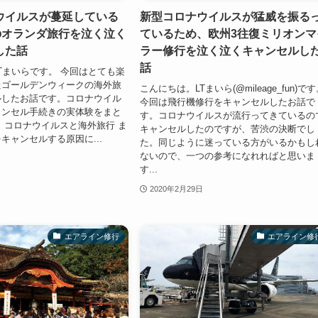
ウイルスが蔓延している
新型コロナウイルスが猛威を振る
のオランダ旅行を泣く泣く
ているため、欧州3往復ミリオンマ
した話
ラー修行を泣く泣くキャンセルし
話
Tまいらです。 今回はとても楽
たゴールデンウィークの海外旅
こんにちは。LTまいら(@mileage_fun)で
ルしたお話です。コロナウイル
今回は飛行機修行をキャンセルしたお話で
ャンセル手続きの実体験をまと
す。コロナウイルスが流行ってきているの
 コロナウイルスと海外旅行 ま
キャンセルしたのですが、苦渋の決断でし
キャンセルする原因に...
た。同じように迷っている方がいるかもし
ないので、一つの参考になれればと思いま
す...
2020年2月29日
エアライン修行
エアライン修