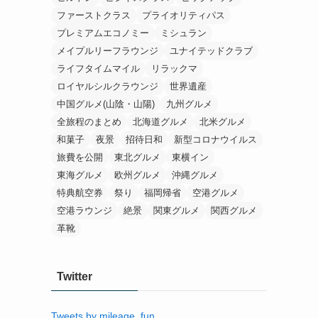
ファーストクラス
プライオリティパス
プレミアムエコノミー
ミシュラン
メイプルリーフラウンジ
ユナイテッドクラブ
ライフタイムマイル
リラックマ
ロイヤルシルクラウンジ
世界遺産
中国グルメ(山陰・山陽)
九州グルメ
全旅程のまとめ
北海道グルメ
北米グルメ
和菓子
夜景
招待日和
新型コロナウイルス
旅費を公開
東北グルメ
東横イン
東海グルメ
欧州グルメ
沖縄グルメ
特典航空券
祭り
福岡帰省
空港グルメ
空港ラウンジ
絶景
関東グルメ
関西グルメ
革靴
Twitter
Tweets by mileage_fun