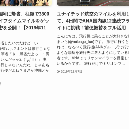
岡に帰省。往復で3800
ユナイテッド航空のマイルを利用
ライフタイムマイルをゲッ
て、4日間でANA国内線12連続フ
密を公開！【2019年11
イトに挑戦！前便振替をフル活用
こんにちは。飛行機に乗ることが大好きなL
まいら(@mileage_fun)です。 旅行に行く
帰省したいのだけど…い
れば、なるべく飛行機(ANAグループ)で行
帰省ぃぃ？ホントは修行じゃな
ような場所を旅行先に選ぶようにしている
」 筆者「き…帰省だよっ！！両
者です。ANAでミリオンマイラーを目指し
んだッッΣ（ﾟдﾟlll）」 妻
いるからです。 旅行だけでミリオンマ...
修行じゃないんだね…じゃあ名
直行便だよね？まさか沖縄とか
2019年12月7日
日