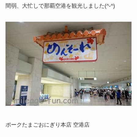
間弱、大忙しで那覇空港を観光しました(^-^)
ポークたまごおにぎり本店 空港店