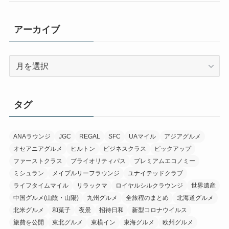
アーカイブ
ア
ー
カ
イ
タグ
ブ
ANAラウンジ
JGC
REGAL
SFC
UAマイル
アジアグルメ
オセアニアグルメ
ヒルトン
ビジネスクラス
ピックアップ
ファーストクラス
プライオリティパス
プレミアムエコノミー
ミシュラン
メイプルリーフラウンジ
ユナイテッドクラブ
ライフタイムマイル
リラックマ
ロイヤルシルクラウンジ
世界遺産
中国グルメ(山陰・山陽)
九州グルメ
全旅程のまとめ
北海道グルメ
北米グルメ
和菓子
夜景
招待日和
新型コロナウイルス
旅費を公開
東北グルメ
東横イン
東海グルメ
欧州グルメ