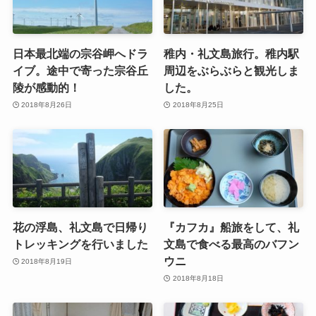
日本最北端の宗谷岬へドラ
稚内・礼文島旅行。稚内駅
イブ。途中で寄った宗谷丘
周辺をぶらぶらと観光しま
陵が感動的！
した。
2018年8月26日
2018年8月25日
花の浮島、礼文島で日帰り
『カフカ』船旅をして、礼
トレッキングを行いました
文島で食べる最高のバフン
ウニ
2018年8月19日
2018年8月18日