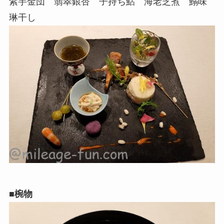
紫芋金団 翡翠銀杏 子持ち鮎 海老芝煮 鰯味
琳干し
■椀物